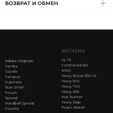
ВОЗВРАТ И ОБМЕН
МАГАЗИН
SL 72
Adidas Originals
Continental 80
Samba
NMD
Gazelle
Yeezy Boost 350 V2
Campus
Yeezy 500
Superstar
Yeezy 700
Stan Smith
Yeezy 450
Forum
Knit Runner
Spezial
Yeezy Slide
Handball Spezial
Foam RNNR
Country