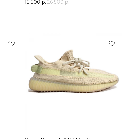
15 500
р.
26 500
р.