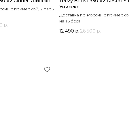
50 V2 Cinder Унисекс
Yeezy Boost 350 V2 Desert S
Унисекс
ссии с примеркой, 2 пары
Доставка по России с примеркой
на выбор!
0
р.
12 490
р.
26 500
р.