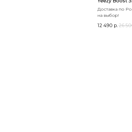
Yeezy Boost 3
Доставка по Ро
на выбор!
12 490
р.
26 50