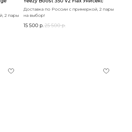
age
Yeezy Boost 350 V2 Flax Унисекс
Доставка по России с примеркой, 2 пары
, 2 пары
на выбор!
15 500
р.
25 500
р.