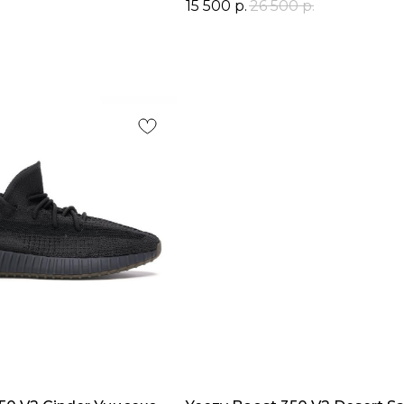
15 500
р.
26 500
р.