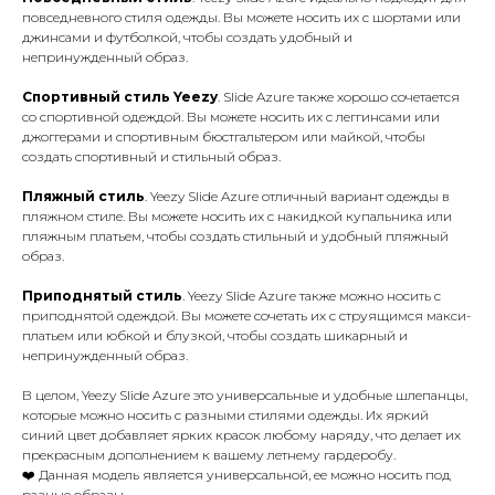
повседневного стиля одежды. Вы можете носить их с шортами или
джинсами и футболкой, чтобы создать удобный и
непринужденный образ.
Спортивный стиль
Yeezy
. Slide Azure также хорошо сочетается
со спортивной одеждой. Вы можете носить их с леггинсами или
джоггерами и спортивным бюстгальтером или майкой, чтобы
создать спортивный и стильный образ.
Пляжный стиль
. Yeezy Slide Azure отличный вариант одежды в
пляжном стиле. Вы можете носить их с накидкой купальника или
пляжным платьем, чтобы создать стильный и удобный пляжный
образ.
Приподнятый стиль
. Yeezy Slide Azure также можно носить с
приподнятой одеждой. Вы можете сочетать их с струящимся макси-
платьем или юбкой и блузкой, чтобы создать шикарный и
непринужденный образ.
В целом, Yeezy Slide Azure это универсальные и удобные шлепанцы,
которые можно носить с разными стилями одежды. Их яркий
синий цвет добавляет ярких красок любому наряду, что делает их
прекрасным дополнением к вашему летнему гардеробу.
❤️ Данная модель является универсальной, ее можно носить под
разные образы