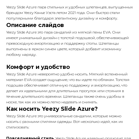
Yeezy Slide Azure пара стильных и удобных шлепанцев, выпущенных
брендом Yeezy Канье Уэста летом 2021 года. Они быстро стали
популярными благодаря элегантному дизайну и комфорту.
Описание слайдов
Yeezy Slide Azure это пара сандалий из мягкой пены EVA. Они
имеют уникальный дизайн с толстой подошвой, обеспечивающей
превосходную амортизацию и поддержку стопы. Шлепанцы
выполнены в ярком синем цвете, который добавит изюминку
любому наряду.
Комфорт и удобство
Yeezy Slide Azure невероятно удобно носить. Мягкий вспененный
материал EVA создает ощущение, что вы идете по облакам. Толстая
подошва обеспечивает отличную поддержку и амортизацию, что
делает их идеальными для длительных прогулок или стояния в
течение длительного времени. Шлепанцы также очень удобны в
носке, так как их можно легко надевать и снимать.
Как носить Yeezy Slide Azure?
Yeezy Slide Azure это универсальные сандалии, которые можно
носить с разными стилями одежды. Вот несколько идей, как их
стилизовать:
Повседневный стиль
. Yeezy Slide Azure идеально подходит для