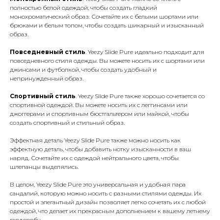
полностью белой одеждой, чтобы создать гладкий
монохроматический образ. Сочетайте их с белыми шортами или
брюками и белым топом, чтобы создать шикарный и изысканный
образ.
Повседневный стиль
. Yeezy Slide Pure идеально подходит для
повседневного стиля одежды. Вы можете носить их с шортами или
джинсами и футболкой, чтобы создать удобный и
непринужденный образ.
Спортивный стиль
. Yeezy Slide Pure также хорошо сочетается со
спортивной одеждой. Вы можете носить их с леггинсами или
джоггерами и спортивным бюстгальтером или майкой, чтобы
создать спортивный и стильный образ.
Эффектная деталь Yeezy Slide Pure также можно носить как
эффектную деталь, чтобы добавить нотку изысканности в ваш
наряд. Сочетайте их с одеждой нейтрального цвета, чтобы
шлепанцы выделялись.
В целом, Yeezy Slide Pure это универсальная и удобная пара
сандалий, которую можно носить с разными стилями одежды. Их
простой и элегантный дизайн позволяет легко сочетать их с любой
одеждой, что делает их прекрасным дополнением к вашему летнему
гардеробу.