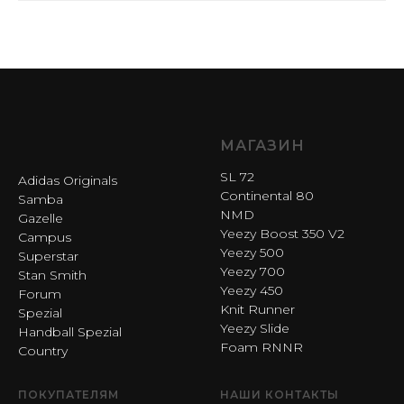
МАГАЗИН
SL 72
Adidas Originals
Continental 80
Samba
NMD
Gazelle
Yeezy Boost 350 V2
Campus
Yeezy 500
Superstar
Yeezy 700
Stan Smith
Yeezy 450
Forum
Knit Runner
Spezial
Yeezy Slide
Handball Spezial
Foam RNNR
Country
ПОКУПАТЕЛЯМ
НАШИ КОНТАКТЫ