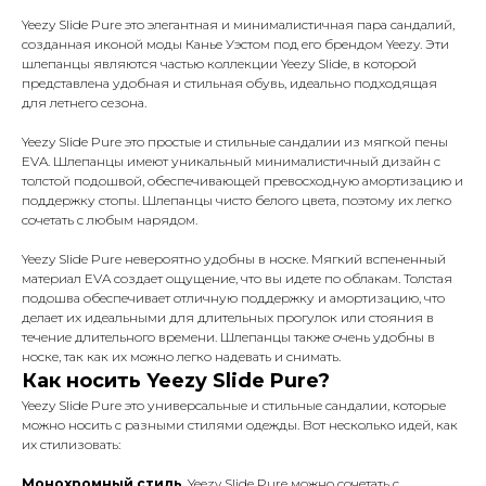
Yeezy Slide Pure это элегантная и минималистичная пара сандалий,
созданная иконой моды Канье Уэстом под его брендом Yeezy. Эти
шлепанцы являются частью коллекции Yeezy Slide, в которой
представлена удобная и стильная обувь, идеально подходящая
для летнего сезона.
Yeezy Slide Pure это простые и стильные сандалии из мягкой пены
EVA. Шлепанцы имеют уникальный минималистичный дизайн с
толстой подошвой, обеспечивающей превосходную амортизацию и
поддержку стопы. Шлепанцы чисто белого цвета, поэтому их легко
сочетать с любым нарядом.
Yeezy Slide Pure невероятно удобны в носке. Мягкий вспененный
материал EVA создает ощущение, что вы идете по облакам. Толстая
подошва обеспечивает отличную поддержку и амортизацию, что
делает их идеальными для длительных прогулок или стояния в
течение длительного времени. Шлепанцы также очень удобны в
носке, так как их можно легко надевать и снимать.
Как носить Yeezy Slide Pure?
Yeezy Slide Pure это универсальные и стильные сандалии, которые
можно носить с разными стилями одежды. Вот несколько идей, как
их стилизовать:
Монохромный стиль
. Yeezy Slide Pure можно сочетать с