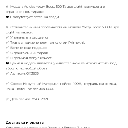
❇️ Модель Adidas Yeezy Boost 500 Taupe Light выпущена в
ограниченном тираже.
❤️ Присутствует петелька сзади.
❇️ Отличительными особенностями модели Yeezy Boost 500 Taupe
Light являются:
✅ Уникальная расцветка
✅ Ткань с применением технологии Primeknit
✅ Вспененная подошва
✅ Ограниченный тираж
✅ Огромная популярность
❤️ Данная модель является универсальной, ее можно носить под
абсолютно любой образ
✅ Артикул: GX3605
✅ Состав: Наружный Материал: нейлон 100%, натуральная замша,
кожа. Подошва: резина 100%
✅ Дата релиза: 05.06.2021
Доставка и оплата
Курьерская доставка по России и Европе 2-4 дня