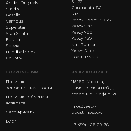
SL 72
Adidas Originals
Continental 80
Samba
NMD
Gazelle
Yeezy Boost 350 V2
Campus
Yeezy 500
Superstar
Yeezy 700
Stan Smith
Yeezy 450
Forum
Knit Runner
Spezial
Yeezy Slide
Handball Spezial
Foam RNNR
Country
ПОКУПАТЕЛЯМ
НАШИ КОНТАКТЫ
Политика
115280, Москва,
конфиденциальности
Симоновская наб., 1,
строение 17, офис 126
Политика обмена и
возврата
info@yeezy-
Сертификаты
boost.moscow
Блог
+7(499) 408-28-78