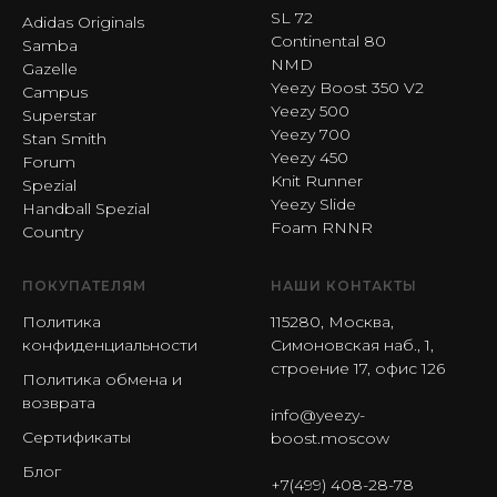
SL 72
Adidas Originals
Continental 80
Samba
NMD
Gazelle
Yeezy Boost 350 V2
Campus
Yeezy 500
Superstar
Yeezy 700
Stan Smith
Yeezy 450
Forum
Knit Runner
Spezial
Yeezy Slide
Handball Spezial
Foam RNNR
Country
ПОКУПАТЕЛЯМ
НАШИ КОНТАКТЫ
Политика
115280, Москва,
конфиденциальности
Симоновская наб., 1,
строение 17, офис 126
Политика обмена и
возврата
info@yeezy-
Сертификаты
boost.moscow
Блог
+7(499) 408-28-78