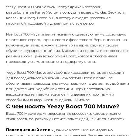
Yeezy Boost 700 Mauve очень популярные кроссовки,
разработанные Канье Уэстом в сотрудничестве с Adidas. Это часть
коллекции Yeezy Boost 700, в которую входят кроссовки с
массивной подошвой и дизайном в стиле ретро.
Изи Буст 700 Маув имеет уникальную цветовую гамму, состоящую
из оттенков серого, коричневого и фиолетового. Верх выполнен из
комбинации замши, кожи и сетчатых материалов, что придает
обуви текстурированный вид. Массивная подошва изготовлена из
резины и оснащена технологией Boost, которая обеспечивает
превосходную амортизацию и поддержку стопы.
Yeezy Boost 700 Mauve это удобные кроссовки, которые подходят
для повседневного ношения. Технология Boost в подошве
обеспечивает превосходную амортизацию, что делает их удобными
при длительной ходьбе или стоянии. Верх изготовлен из
высококачественных материалов, что делает их прочными и
способными выдерживать ежедневный износ.
С чем носить Yeezy Boost 700 Mauve?
Boost 700 Mauve это универсальные кроссовки, которые можно
стилизовать по-разному. Вот несколько идей, как их стилизовать:
Повседневный стиль
. Данные кроссы Mauve идеально
подходит для повседневного стиля одежды. Вы можете сочетать их с