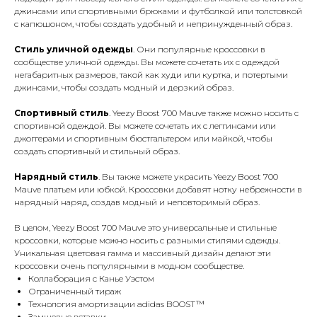
джинсами или спортивными брюками и футболкой или толстовкой
с капюшоном, чтобы создать удобный и непринужденный образ.
Стиль уличной одежды
. Они популярные кроссовки в
сообществе уличной одежды. Вы можете сочетать их с одеждой
негабаритных размеров, такой как худи или куртка, и потертыми
джинсами, чтобы создать модный и дерзкий образ.
Спортивный стиль
. Yeezy Boost 700 Mauve также можно носить с
спортивной одеждой. Вы можете сочетать их с леггинсами или
джоггерами и спортивным бюстгальтером или майкой, чтобы
создать спортивный и стильный образ.
Нарядный стиль
. Вы также можете украсить Yeezy Boost 700
Mauve платьем или юбкой. Кроссовки добавят нотку небрежности в
нарядный наряд, создав модный и неповторимый образ.
В целом, Yeezy Boost 700 Mauve это универсальные и стильные
кроссовки, которые можно носить с разными стилями одежды.
Уникальная цветовая гамма и массивный дизайн делают эти
кроссовки очень популярными в модном сообществе.
Коллаборация с Канье Уэстом
Ограниченный тираж
Технология амортизации adidas BOOST™
Замшевые вставки