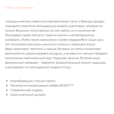
Таблица размеров
Сотрудничество известного репера Канье Уэста и бренда Адидас,
породило поистине легендарную модель кроссовок, которые не
только безумно популярные за счет хайпа, но и конечно же
благодаря своей легкости, практичности и неповторимому
комфорту. Иметь такие кроссовки в своем гардеробе в наши дни,
это показатель роскоши, высокого статуса и хорошего вкуса.
Верх кроссовок: текстиль и замша. Вставки из сетки позволяют
великолепно циркулировать воздуху, а вставки из замши придают
кроссовкам премиальный вид. Подошва: резина. Вспененный,
фирменный материал - Adiprene. Выразительный силуэт подошвы
унаследован из легендарной модели Crazy.
Коллаборация с Канье Уэстом
Технология амортизации adidas BOOST™
Современная модель
Оригинальный дизайн