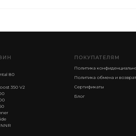
ЗИН
ПОКУПАТЕЛЯМ
Политика конфиденциальн
ntal 80
Политика обмена и возвра
Сертификаты
oost 350 V2
00
Блог
00
50
nner
ide
RNNR