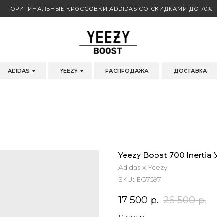
ОРИГИНАЛЬНЫЕ КРОССОВКИ ADDIDAS СО СКИДКАМИ ДО 70%
ADIDAS
YEEZY
РАСПРОДАЖА
ДОСТАВКА
Yeezy Boost 700 Inertia
Adidas x Yeezy
SKU:
EG7597
17 500
р.
26 500
р.
Размер