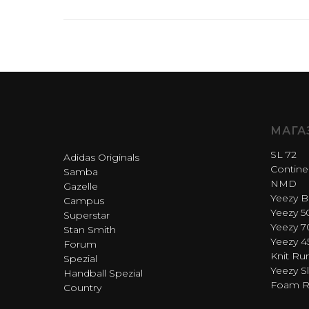
МАГА
SL 72
Adidas Originals
Contine
Samba
NMD
Gazelle
Yeezy B
Campus
Yeezy 5
Superstar
Yeezy 7
Stan Smith
Yeezy 4
Forum
Knit Ru
Spezial
Yeezy Sl
Handball Spezial
Foam 
Country