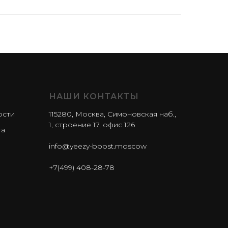
НАШИ КОНТАКТЫ
ости
115280, Москва, Симоновская наб.,
1, строение 17, офис 126
та
info@yeezy-boost.moscow
+7(499) 408-28-78