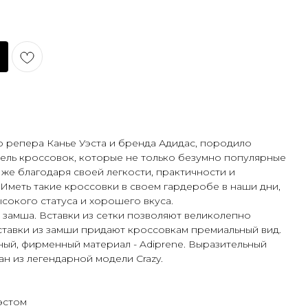
 репера Канье Уэста и бренда Адидас, породило
ель кроссовок, которые не только безумно популярные
о же благодаря своей легкости, практичности и
меть такие кроссовки в своем гардеробе в наши дни,
ысокого статуса и хорошего вкуса.
и замша. Вставки из сетки позволяют великолепно
вставки из замши придают кроссовкам премиальный вид.
ый, фирменный материал - Adiprene. Выразительный
н из легендарной модели Crazy.
эстом