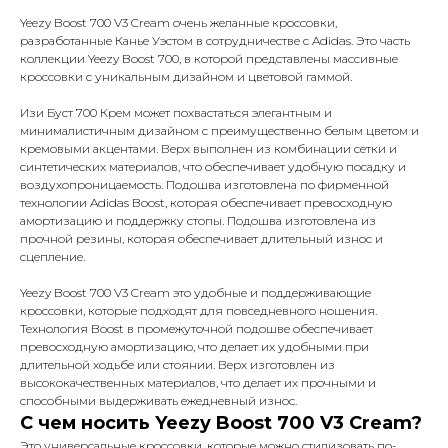
Yeezy Boost 700 V3 Cream очень желанные кроссовки,
разработанные Канье Уэстом в сотрудничестве с Adidas. Это часть
коллекции Yeezy Boost 700, в которой представлены массивные
кроссовки с уникальным дизайном и цветовой гаммой.
Изи Буст 700 Крем может похвастаться элегантным и
минималистичным дизайном с преимущественно белым цветом и
кремовыми акцентами. Верх выполнен из комбинации сетки и
синтетических материалов, что обеспечивает удобную посадку и
воздухопроницаемость. Подошва изготовлена по фирменной
технологии Adidas Boost, которая обеспечивает превосходную
амортизацию и поддержку стопы. Подошва изготовлена из
прочной резины, которая обеспечивает длительный износ и
сцепление.
Yeezy Boost 700 V3 Cream это удобные и поддерживающие
кроссовки, которые подходят для повседневного ношения.
Технология Boost в промежуточной подошве обеспечивает
превосходную амортизацию, что делает их удобными при
длительной ходьбе или стоянии. Верх изготовлен из
высококачественных материалов, что делает их прочными и
способными выдерживать ежедневный износ.
С чем носить Yeezy Boost 700 V3 Cream?
Это универсальные кроссовки, которые можно стилизовать по-