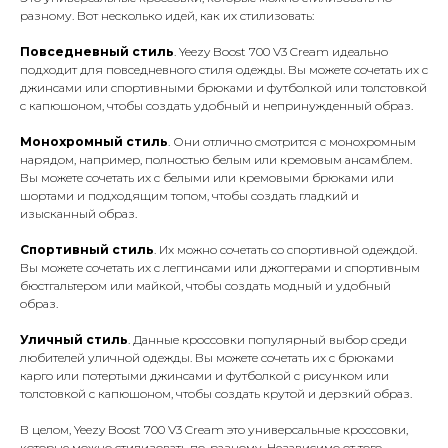
разному. Вот несколько идей, как их стилизовать:
Повседневный стиль
. Yeezy Boost 700 V3 Cream идеально
подходит для повседневного стиля одежды. Вы можете сочетать их с
джинсами или спортивными брюками и футболкой или толстовкой
с капюшоном, чтобы создать удобный и непринужденный образ.
Монохромный стиль
. Они отлично смотрится с монохромным
нарядом, например, полностью белым или кремовым ансамблем.
Вы можете сочетать их с белыми или кремовыми брюками или
шортами и подходящим топом, чтобы создать гладкий и
изысканный образ.
Спортивный стиль
. Их можно сочетать со спортивной одеждой.
Вы можете сочетать их с леггинсами или джоггерами и спортивным
бюстгальтером или майкой, чтобы создать модный и удобный
образ.
Уличный стиль
. Данные кроссовки популярный выбор среди
любителей уличной одежды. Вы можете сочетать их с брюками
карго или потертыми джинсами и футболкой с рисунком или
толстовкой с капюшоном, чтобы создать крутой и дерзкий образ.
В целом, Yeezy Boost 700 V3 Cream это универсальные кроссовки,
которые можно стилизовать по-разному. Независимо от того,