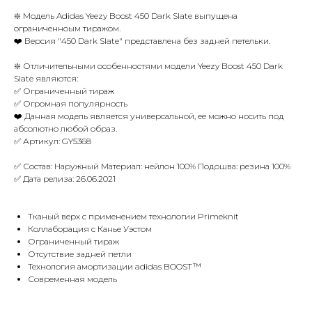
❇️ Модель Adidas Yeezy Boost 450 Dark Slate выпущена
ограниченноым тиражом.
❤️ Версия "450 Dark Slate" представлена без задней петельки.
❇️ Отличительными особенностями модели Yeezy Boost 450 Dark
Slate являются:
✅ Ограниченный тираж
✅ Огромная популярность
❤️ Данная модель является универсальной, ее можно носить под
абсолютно любой образ.
✅ Артикул: GY5368
✅ Состав: Наружный Материал: нейлон 100% Подошва: резина 100%
✅ Дата релиза: 26.06.2021
Тканый верх с применением технологии Primeknit
Коллаборация с Канье Уэстом
Ограниченный тираж
Отсутствие задней петли
Технология амортизации adidas BOOST™
Современная модель