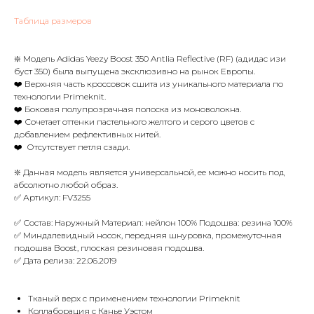
Таблица размеров
❇️ Модель Adidas Yeezy Boost 350 Antlia Reflective (RF) (адидас изи
буст 350) была выпущена эксклюзивно на рынок Европы.
❤️ Верхняя часть кроссовок сшита из уникального материала по
технологии Primeknit.
❤️ Боковая полупрозрачная полоска из моноволокна.
❤️ Сочетает оттенки пастельного желтого и серого цветов с
добавлением рефлективных нитей.
❤️ Отсутствует петля сзади.
❇️ Данная модель является универсальной, ее можно носить под
абсолютно любой образ.
✅ Артикул: FV3255
✅ Состав: Наружный Материал: нейлон 100% Подошва: резина 100%
✅ Миндалевидный носок, передняя шнуровка, промежуточная
подошва Boost, плоская резиновая подошва.
✅ Дата релиза: 22.06.2019
Тканый верх с применением технологии Primeknit
Коллаборация с Канье Уэстом