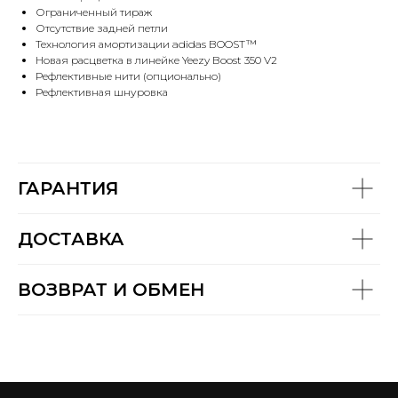
Ограниченный тираж
Отсутствие задней петли
Технология амортизации adidas BOOST™
Новая расцветка в линейке Yeezy Boost 350 V2
Рефлективные нити (опционально)
Рефлективная шнуровка
ГАРАНТИЯ
ДОСТАВКА
ВОЗВРАТ И ОБМЕН