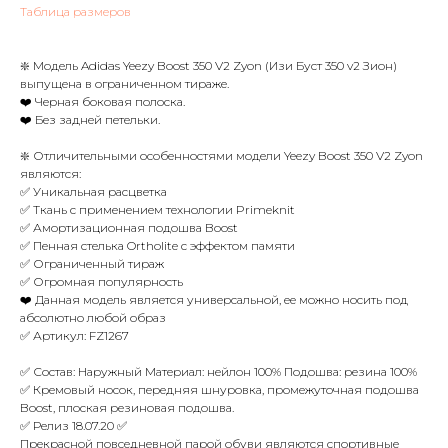
Таблица размеров
❇️ Модель Adidas Yeezy Boost 350 V2 Zyon (Изи Буст 350 v2 Зион)
выпущена в ограниченном тираже.
❤️ Черная боковая полоска.
❤️ Без задней петельки.
❇️ Отличительными особенностями модели Yeezy Boost 350 V2 Zyon
являются:
✅ Уникальная расцветка
✅ Ткань с применением технологии Primeknit
✅ Амортизационная подошва Boost
✅ Пенная стелька Ortholite с эффектом памяти
✅ Ограниченный тираж
✅ Огромная популярность
❤️ Данная модель является универсальной, ее можно носить под
абсолютно любой образ
✅ Артикул: FZ1267
✅ Состав: Наружный Материал: нейлон 100% Подошва: резина 100%
✅ Кремовый носок, передняя шнуровка, промежуточная подошва
Boost, плоская резиновая подошва.
✅ Релиз 18.07.20 ✅
Прекрасной повседневной парой обуви являются спортивные