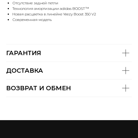
Отсутствие задней петли
Технология амортизации adidas BOOST™
Новая расцветка в линейке Yeezy Boost 350 V2
Современная модель
ГАРАНТИЯ
ДОСТАВКА
ВОЗВРАТ И ОБМЕН