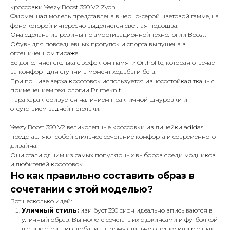
кроссовки Yeezy Boost 350 V2 Zyon.
Фирменная модель представлена в черно-серой цветовой гамме, на
фоне которой интересно выделяется светлая подошва.
Она сделана из резины по амортизационной технологии Boost.
Обувь для повседневных прогулок и спорта выпущена в
ограниченном тираже.
Ее дополняет стелька с эффектом памяти Ortholite, которая отвечает
за комфорт для ступни в момент ходьбы и бега.
При пошиве верха кроссовок используется износостойкая ткань с
применением технологии Primeknit.
Пара характеризуется наличием практичной шнуровки и
отсутствием задней петельки.
Yeezy Boost 350 V2 великолепные кроссовки из линейки adidas,
представляют собой стильное сочетание комфорта и современного
дизайна.
Они стали одним из самых популярных выборов среди модников
и любителей кроссовок.
Но как правильно составить образ в
сочетании с этой моделью?
Вот несколько идей:
Уличный стиль:
изи буст 350 сион идеально вписываются в
уличный образ. Вы можете сочетать их с джинсами и футболкой
в стиле стритвир, добавив к этому стильную кепку или рюкзак.