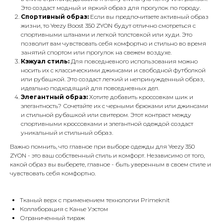
Это создаст модный и яркий образ для прогулок по городу.
Спортивный образ:
Если вы предпочитаете активный образ
жизни, то Yeezy Boost 350 ZYON будут отлично смотреться с
спортивными штанами и легкой толстовкой или худи. Это
позволит вам чувствовать себя комфортно и стильно во время
занятий спортом или прогулок на свежем воздухе.
Кэжуал стиль:
Для повседневного использования можно
носить их с классическими джинсами и свободной футболкой
или рубашкой. Это создаст легкий и непринужденный образ,
идеально подходящий для повседневных дел.
Элегантный образ:
Хотите добавить кроссовкам шик и
элегантность? Сочетайте их с черными брюками или джинсами
и стильной рубашкой или свитером. Этот контраст между
спортивными кроссовками и элегантной одеждой создаст
уникальный и стильный образ.
Важно помнить, что главное при выборе одежды для Yeezy 350
ZYON - это ваш собственный стиль и комфорт. Независимо от того,
какой образ вы выберете, главное - быть уверенным в своем стиле и
чувствовать себя комфортно.
Тканый верх с применением технологии Primeknit
Коллаборация с Канье Уэстом
Ограниченный тираж