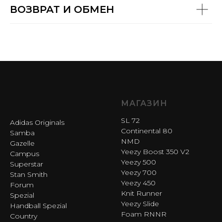
ВОЗВРАТ И ОБМЕН
МАГАЗИН
SL 72
Adidas Originals
Continental 80
Samba
NMD
Gazelle
Yeezy Boost 350 V2
Campus
Yeezy 500
Superstar
Yeezy 700
Stan Smith
Yeezy 450
Forum
Knit Runner
Spezial
Yeezy Slide
Handball Spezial
Foam RNNR
Country