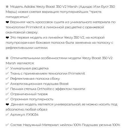
❇️ Модель Adidas Yeezy Boost 350 V2 Marsh (Адидас Изи Буст 350
Марш) новая смелая вариация популярнейших "триста
пятидесятых".
❤️ Верхняя часть кроссовок сшита из уникального материала по
технологии Primeknit в лимонной расцветке с оранжевой
окантовкой сверху.
❤️ Это первая модель из линейки Yeezy 350 V2, на которой
полупрозрачная боковая полоска была заменена на полоску с
рефлективными нитями.
❇️ Отличительными особенностями модели Yeezy Boost 350 V2
Marsh являются:
✅ Уникальная расцветка
✅ Ткань с применением технологии Primeknit
✅ Рефлективная полоска сбоку
✅ Амортизационная подошва Boost
✅ Пенная стелька Ortholite с эффектом памяти
✅ Ограниченный тираж
✅ Огромная популярность
❤️ Данная модель является универсальной, ее можно носить под
абсолютно любой образ
✅ Артикул: FX9034
✅ Состав: Наружный Материал: нейлон 100% Подошва: резина 100%