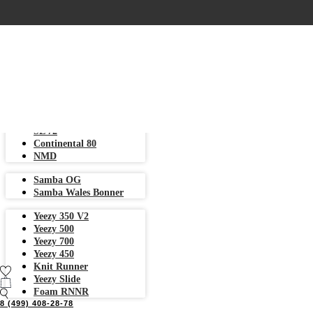
Samba
Gazelle
Campus
Superstar
ОРИГИНАЛЬНЫЕ КРОССОВКИ ADDIDAS СО СКИДКАМИ ДО 70%
Stan Smith
Forum
Spezial
Handball Spezial
Country
SL 72
Continental 80
NMD
Samba OG
Samba Wales Bonner
Yeezy 350 V2
Yeezy 500
Yeezy 700
Yeezy 450
Knit Runner
Yeezy Slide
Foam RNNR
8 (499) 408-28-78