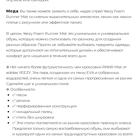
Мода
: Вы также можете заявить о себе, надев спрей Yeezy Foam
Runner Mist со смелым выразительным элементом, таким как макси-
платье с рисунком или эффектное пальто.
В целом, Yeezy Foam Runner Mist это уникальная и универсальная
обувь, которую можно стилизовать по-разному для создания
разных образов. Просто не забывайте выбирать предметы одежды,
которые дополняют их отличительный дизайн и обеспечивают
комфорт для ношения в течение всего дня.
❇️ Нет ничего более футуристичного, чем кроссовки RNNR Mist от
adidas YEEZY. Эта пара, созданная из пены EVA и собранных
водорослей, очень легкая и одна из самых прогрессивных на рынке.
Сделайте шаг в уникальном стиле.
❇️ Особенности
✅ песок
✅ резина
✅ перфорированная конструкция
✅ миндальный палец
✅ стиль без шнуровки
✅ Эти стили поставляются на рынке кроссовок премиум-класса.
Предлагая только самую востребованную обувь, они выбирают
и курируют одни из самых труднодоступных кроссовок со всего