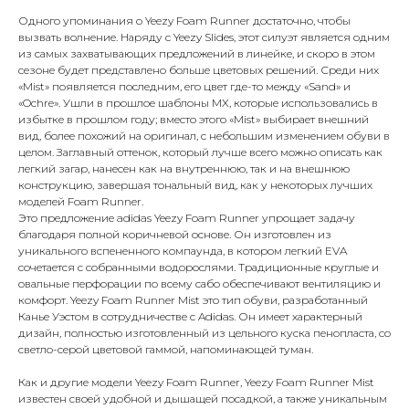
Одного упоминания о Yeezy Foam Runner достаточно, чтобы
вызвать волнение. Наряду с Yeezy Slides, этот силуэт является одним
из самых захватывающих предложений в линейке, и скоро в этом
сезоне будет представлено больше цветовых решений. Среди них
«Mist» появляется последним, его цвет где-то между «Sand» и
«Ochre». Ушли в прошлое шаблоны MX, которые использовались в
избытке в прошлом году; вместо этого «Mist» выбирает внешний
вид, более похожий на оригинал, с небольшим изменением обуви в
целом. Заглавный оттенок, который лучше всего можно описать как
легкий загар, нанесен как на внутреннюю, так и на внешнюю
конструкцию, завершая тональный вид, как у некоторых лучших
моделей Foam Runner.
Это предложение adidas Yeezy Foam Runner упрощает задачу
благодаря полной коричневой основе. Он изготовлен из
уникального вспененного компаунда, в котором легкий EVA
сочетается с собранными водорослями. Традиционные круглые и
овальные перфорации по всему сабо обеспечивают вентиляцию и
комфорт. Yeezy Foam Runner Mist это тип обуви, разработанный
Канье Уэстом в сотрудничестве с Adidas. Он имеет характерный
дизайн, полностью изготовленный из цельного куска пенопласта, со
светло-серой цветовой гаммой, напоминающей туман.
Как и другие модели Yeezy Foam Runner, Yeezy Foam Runner Mist
известен своей удобной и дышащей посадкой, а также уникальным