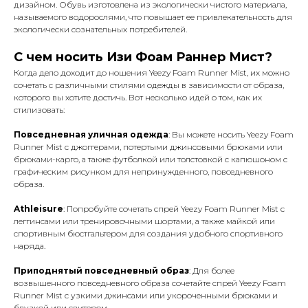
дизайном. Обувь изготовлена из экологически чистого материала,
называемого водорослями, что повышает ее привлекательность для
экологически сознательных потребителей.
С чем носить Изи Фоам Раннер Мист?
Когда дело доходит до ношения Yeezy Foam Runner Mist, их можно
сочетать с различными стилями одежды в зависимости от образа,
которого вы хотите достичь. Вот несколько идей о том, как их
стилизовать:
Повседневная уличная одежда
: Вы можете носить Yeezy Foam
Runner Mist с джоггерами, потертыми джинсовыми брюками или
брюками-карго, а также футболкой или толстовкой с капюшоном с
графическим рисунком для непринужденного, повседневного
образа.
Athleisure
: Попробуйте сочетать спрей Yeezy Foam Runner Mist с
леггинсами или тренировочными шортами, а также майкой или
спортивным бюстгальтером для создания удобного спортивного
наряда.
Приподнятый повседневный образ
: Для более
возвышенного повседневного образа сочетайте спрей Yeezy Foam
Runner Mist с узкими джинсами или укороченными брюками и
блузкой или свитером.