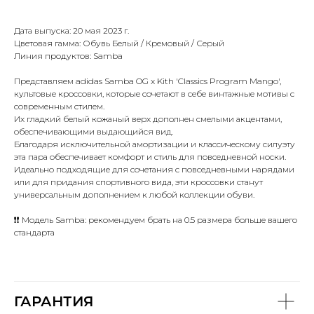
Дата выпуска: 20 мая 2023 г.
Цветовая гамма: Обувь Белый / Кремовый / Серый
Линия продуктов: Samba
Представляем adidas Samba OG x Kith 'Classics Program Mango',
культовые кроссовки, которые сочетают в себе винтажные мотивы с
современным стилем.
Их гладкий белый кожаный верх дополнен смелыми акцентами,
обеспечивающими выдающийся вид.
Благодаря исключительной амортизации и классическому силуэту
эта пара обеспечивает комфорт и стиль для повседневной носки.
Идеально подходящие для сочетания с повседневными нарядами
или для придания спортивного вида, эти кроссовки станут
универсальным дополнением к любой коллекции обуви.
❗❗ Модель Samba: рекомендуем брать на 0.5 размера больше вашего
стандарта
ГАРАНТИЯ