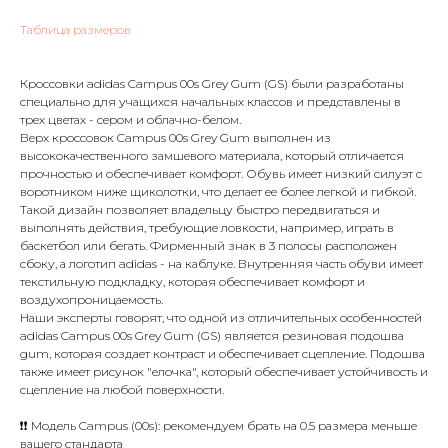
Таблица размеров
Кроссовки adidas Campus 00s Grey Gum (GS) были разработаны
специально для учащихся начальных классов и представлены в
трех цветах - сером и облачно-белом.
Верх кроссовок Campus 00s Grey Gum выполнен из
высококачественного замшевого материала, который отличается
прочностью и обеспечивает комфорт. Обувь имеет низкий силуэт с
воротником ниже щиколотки, что делает ее более легкой и гибкой.
Такой дизайн позволяет владельцу быстро передвигаться и
выполнять действия, требующие ловкости, например, играть в
баскетбол или бегать. Фирменный знак в 3 полосы расположен
сбоку, а логотип adidas - на каблуке. Внутренняя часть обуви имеет
текстильную подкладку, которая обеспечивает комфорт и
воздухопроницаемость.
Наши эксперты говорят, что одной из отличительных особенностей
adidas Campus 00s Grey Gum (GS) является резиновая подошва
gum, которая создает контраст и обеспечивает сцепление. Подошва
также имеет рисунок "елочка", который обеспечивает устойчивость и
сцепление на любой поверхности.
❗❗ Модель Campus (00s): рекомендуем брать на 0.5 размера меньше
вашего стандарта